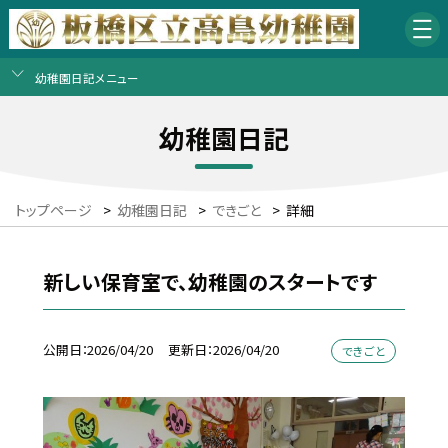
幼稚園日記メニュー
幼稚園日記
トップページ
>
幼稚園日記
>
できごと
>
詳細
新しい保育室で、幼稚園のスタートです
公開日
2026/04/20
更新日
2026/04/20
できごと