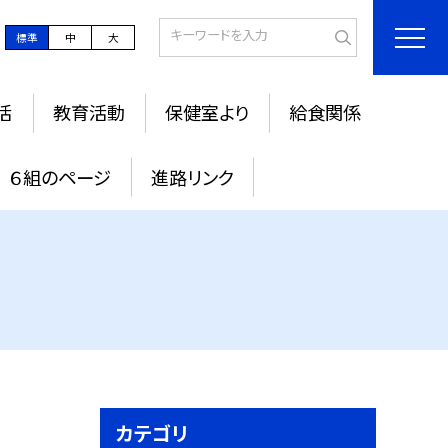
標準
中
大
活
教育活動
保健室より
給食関係
６組のページ
進路リンク
カテゴリ