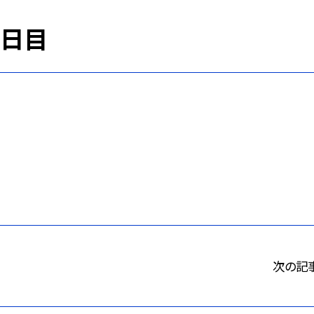
３日目
次の記