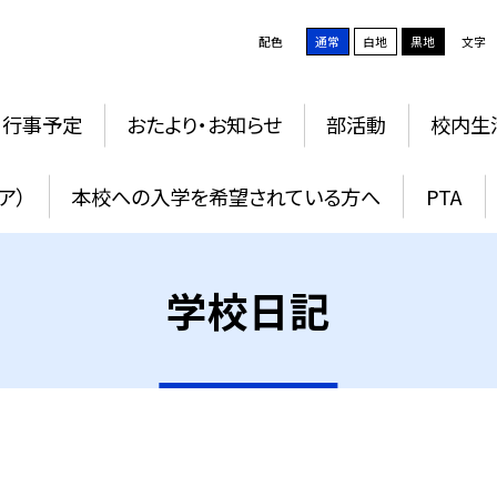
配色
通常
白地
黒地
文字
行事予定
おたより・お知らせ
部活動
校内生
ア）
本校への入学を希望されている方へ
PTA
学校日記