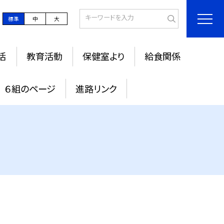
標準
中
大
活
教育活動
保健室より
給食関係
６組のページ
進路リンク