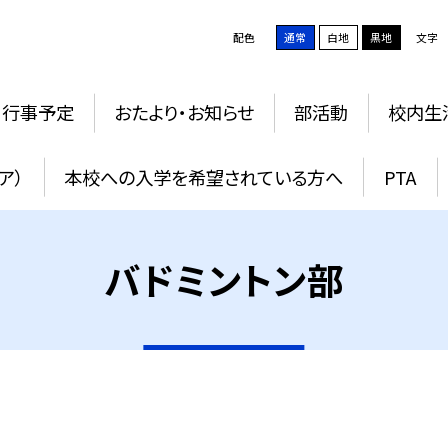
配色
通常
白地
黒地
文字
行事予定
おたより・お知らせ
部活動
校内生
ア）
本校への入学を希望されている方へ
PTA
バドミントン部