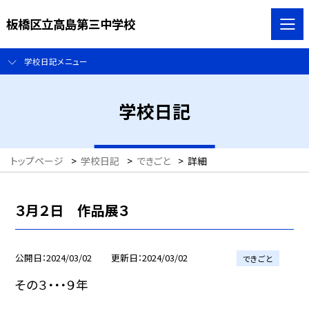
板橋区立高島第三中学校
学校日記メニュー
学校日記
トップページ
>
学校日記
>
できごと
>
詳細
３月２日 作品展３
公開日
2024/03/02
更新日
2024/03/02
できごと
その３・・・９年