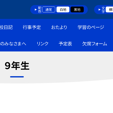
配色
文字
通常
白地
黒地
標
校日記
行事予定
おたより
学習のページ
のみなさまへ
リンク
予定表
欠席フォーム
９年生