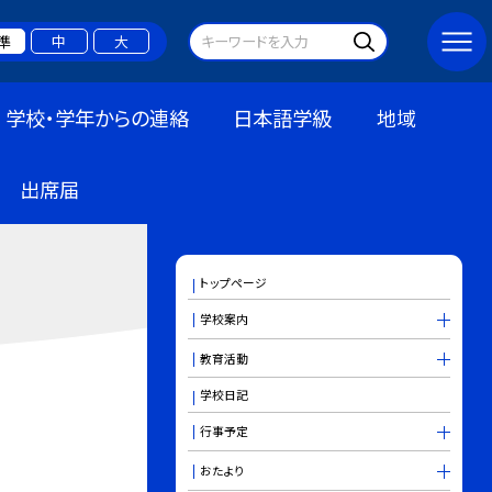
準
中
大
学校・学年からの連絡
日本語学級
地域
出席届
トップページ
学校案内
教育活動
学校日記
行事予定
おたより