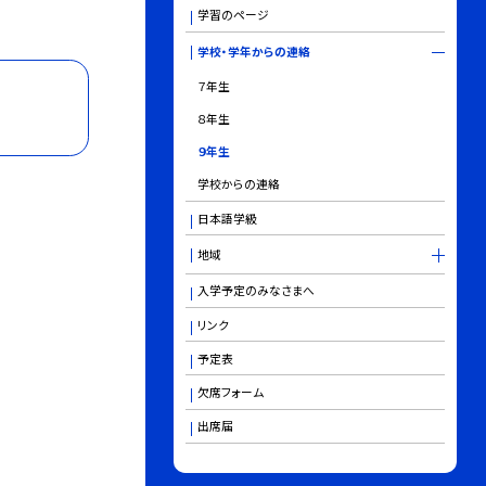
学習のページ
学校・学年からの連絡
７年生
８年生
９年生
学校からの連絡
日本語学級
地域
入学予定のみなさまへ
リンク
予定表
欠席フォーム
出席届