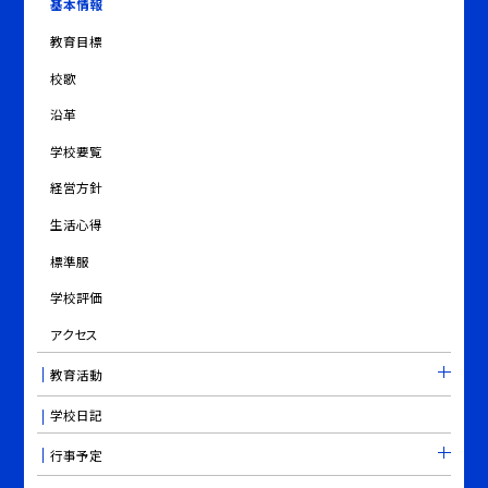
基本情報
教育目標
校歌
沿革
学校要覧
経営方針
生活心得
標準服
学校評価
アクセス
教育活動
学校日記
行事予定