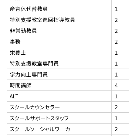
産育休代替教員
１
特別支援教室巡回指導教員
２
非常勤教員
２
事務
２
栄養士
１
特別支援教室専門員
１
学力向上専門員
１
時間講師
４
ALT
１
スクールカウンセラー
２
スクールサポートスタッフ
１
スクールソーシャルワーカー
２