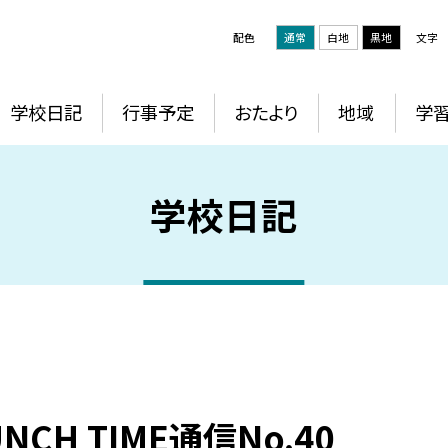
配色
通常
白地
黒地
文字
学校日記
行事予定
おたより
地域
学
学校日記
UNCH TIME通信No.40