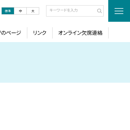
標準
中
大
習のページ
リンク
オンライン欠席連絡