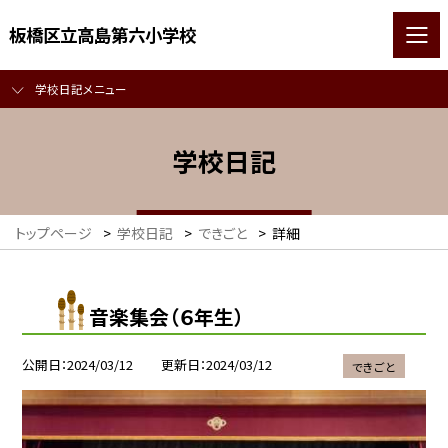
板橋区立高島第六小学校
学校日記メニュー
学校日記
トップページ
>
学校日記
>
できごと
>
詳細
音楽集会（６年生）
公開日
2024/03/12
更新日
2024/03/12
できごと