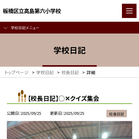
板橋区立高島第六小学校
学校日記メニュー
学校日記
トップページ
>
学校日記
>
校長日記
>
詳細
【校長日記】◯✕クイズ集会
公開日
2025/09/25
更新日
2025/09/25
校長日記