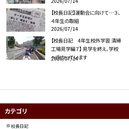
2026/07/14
【校長日記】運動会に向けて…３、
４年生の取組
2026/07/14
【校長日記 4年生校外学習 清掃
工場見学編７】 見学を終え、学校
へ向かっています
2026/07/14
カテゴリ
校長日記