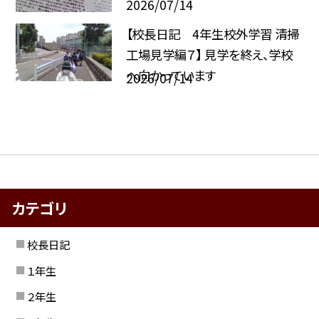
2026/07/14
【校長日記 4年生校外学習 清掃
工場見学編７】 見学を終え、学校
へ向かっています
2026/07/14
カテゴリ
校長日記
１年生
２年生