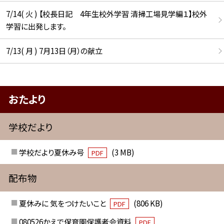
7/14( 火 ) 【校長日記 4年生校外学習 清掃工場見学編１】校外
学習に出発します。
7/13( 月 ) 7月13日（月）の献立
おたより
学校だより
学校だより夏休み号
(3 MB)
PDF
配布物
夏休みに 気をつけたいこと
(806 KB)
PDF
080526かえで保育園保護者会資料
PDF