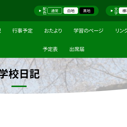
配色
文字
通常
白地
黒地
標
記
行事予定
おたより
学習のページ
リン
予定表
出席届
学校日記