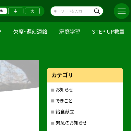
準
中
大
ク
欠席・遅刻連絡
家庭学習
STEP UP教室
カテゴリ
お知らせ
できごと
給食献立
緊急のお知らせ