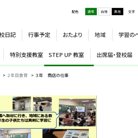
配色
通常
白地
黒地
文字
校日記
行事予定
おたより
地域
学習の
３年 商店の仕事
特別支援教室 STEP UP 教室
出席届・登校届
>
２年目食育
>
３年 商店の仕事