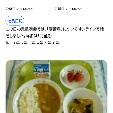
公開日
2023/02/25
更新日
2023/02/25
校長日記
この日の児童朝会では、「寒苦鳥」についてオンラインで話
をしました。詳細は「児童朝...
１年
２年
３年
４年
５年
６年