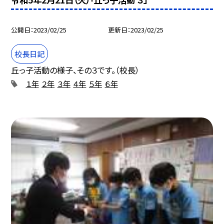
公開日
2023/02/25
更新日
2023/02/25
校長日記
丘っ子活動の様子、その３です。（校長）
１年
２年
３年
４年
５年
６年