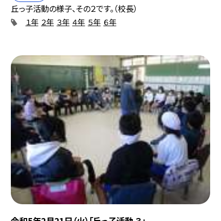
丘っ子活動の様子、その２です。（校長）
１年
２年
３年
４年
５年
６年
令和5年2月21日（火）「丘っ子活動 ３」