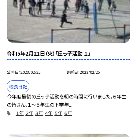
令和5年2月21日（火）「丘っ子活動 １」
公開日
2023/02/25
更新日
2023/02/25
校長日記
今年度最後の丘っ子活動を朝の時間に行いました。６年生
の皆さん、１〜５年生の下学年...
１年
２年
３年
４年
５年
６年