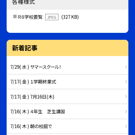
各種様式
Ｒ８学校要覧
(327 KB)
JPEG
新着記事
7/29( 水 ) サマースクール！
7/17( 金 ) １学期終業式
7/17( 金 ) 7月16日(木)
7/16( 木 ) ４年生 芝生講習
7/16( 木 ) 朝の校庭で