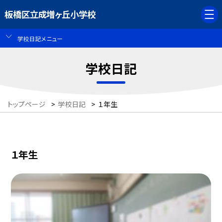
板橋区立成増ヶ丘小学校
学校日記メニュー
学校日記
トップページ
>
学校日記
>
１年生
１年生