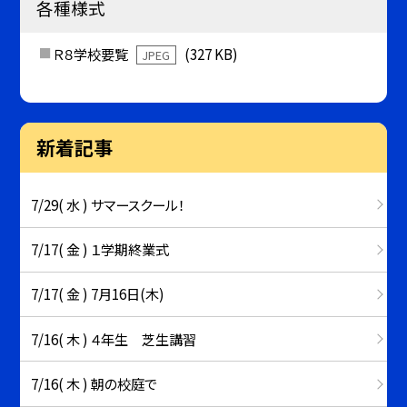
各種様式
Ｒ８学校要覧
(327 KB)
JPEG
新着記事
7/29( 水 ) サマースクール！
7/17( 金 ) １学期終業式
7/17( 金 ) 7月16日(木)
7/16( 木 ) ４年生 芝生講習
7/16( 木 ) 朝の校庭で