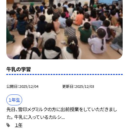
牛乳の学習
公開日
2025/12/04
更新日
2025/12/03
１年生
先日、雪印メグミルクの方に出前授業をしていただきまし
た。 牛乳に入っているカルシ...
１年