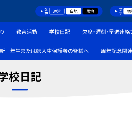
配色
文字
通常
白地
黒地
標
り
教育活動
学校日記
欠席・遅刻・早退連絡
新一年生または転入生保護者の皆様へ
周年記念関
学校日記