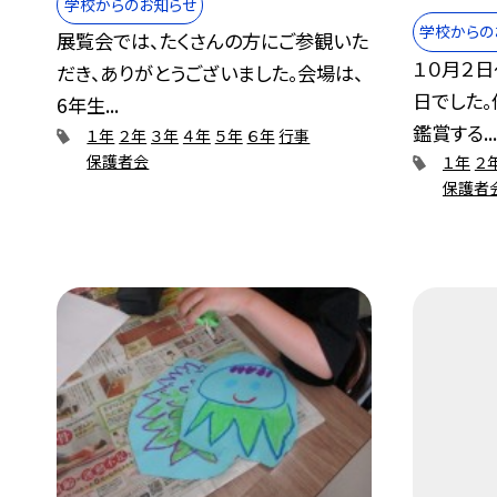
学校からのお知らせ
学校からの
展覧会では、たくさんの方にご参観いた
１０月２
だき、ありがとうございました。会場は、
日でした
6年生...
鑑賞する..
１年
２年
３年
４年
５年
６年
行事
保護者会
１年
２
保護者