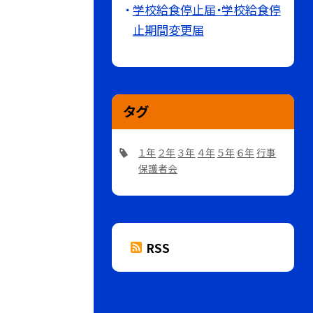
学校給食停止届・学校給食停
止期間変更届
タグ
１年
２年
３年
４年
５年
６年
行事
保護者会
RSS