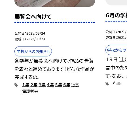
６月の学
展覧会へ向けて
公開日
2021/
公開日
2025/09/24
更新日
2021/
更新日
2025/09/24
学校からの
学校からのお知らせ
１９日（土
各学年が展覧会へ向けて、作品の準備
言中のた
を着々と進めております！どんな作品が
す。なお、...
完成するの...
行事
１年
２年
３年
４年
５年
６年
行事
保護者会