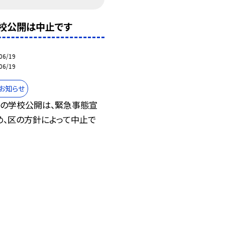
校公開は中止です
06/19
06/19
お知らせ
）の学校公開は、緊急事態宣
め、区の方針によって中止で