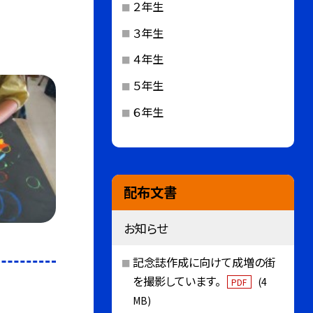
２年生
３年生
４年生
５年生
６年生
配布文書
お知らせ
記念誌作成に向けて成増の街
を撮影しています。
(4
PDF
MB)