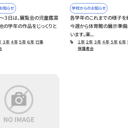
お知らせ
学校からのお知らせ
日～３日は、展覧会の児童鑑賞
各学年のこれまでの様子を
。他の学年の作品をじっくりと
今週から体育館の展示準備
.
います。楽...
年
３年
４年
５年
６年
行事
１年
２年
３年
４年
５年
６年
会
保護者会