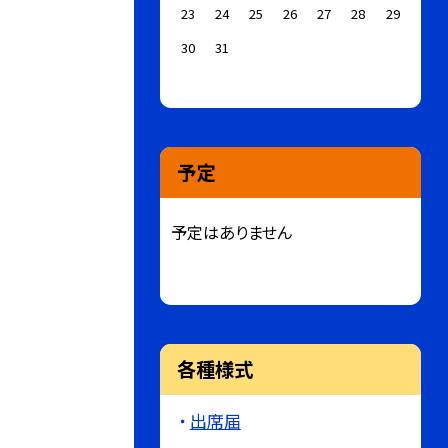
23
24
25
26
27
28
29
30
31
予定
予定はありません
各種様式
出席届