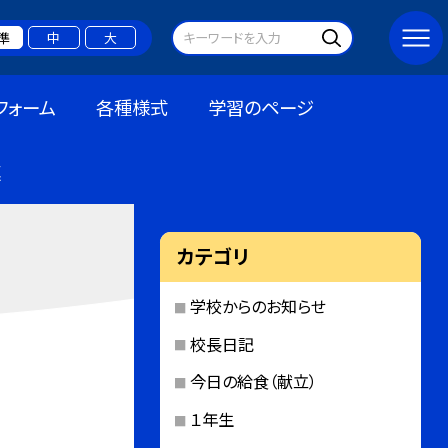
準
中
大
フォーム
各種様式
学習のページ
連
カテゴリ
学校からのお知らせ
校長日記
今日の給食（献立）
１年生