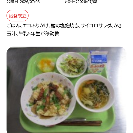
公開日
2026/07/08
更新日
2026/07/08
給食献立
ごはん、エコふりかけ、鰆の塩麹焼き、サイコロサラダ、かき
玉汁、牛乳5年生が移動教...