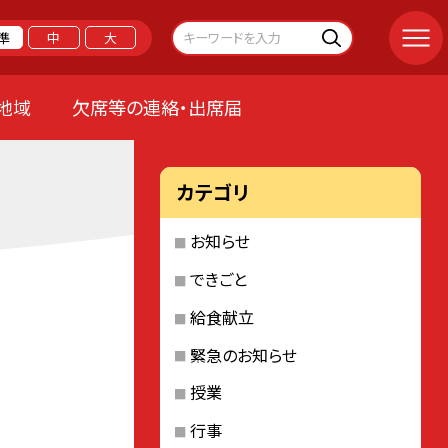
準
中
大
地域
欠席等の連絡・出席届
カテゴリ
お知らせ
できごと
給食献立
緊急のお知らせ
授業
行事