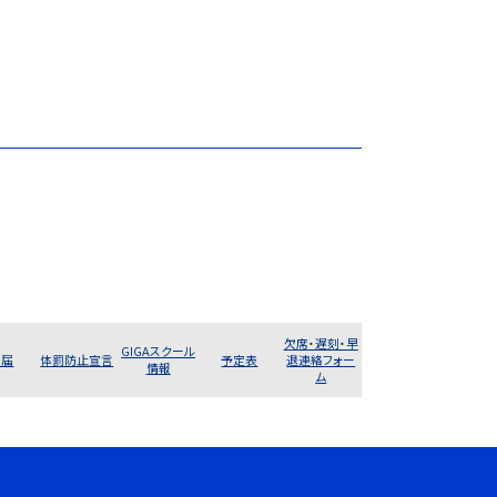
欠席・遅刻・早
GIGAスクール
席届
体罰防止宣言
予定表
退連絡フォー
情報
ム