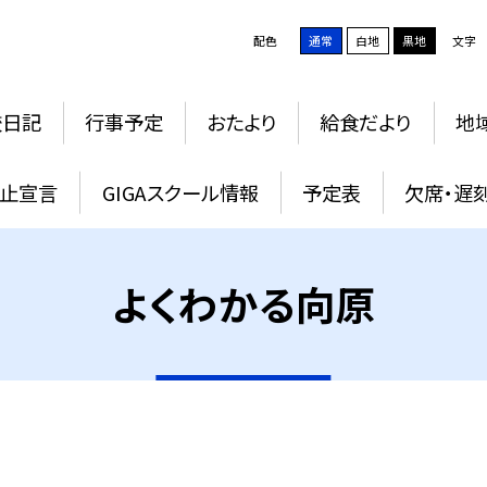
配色
通常
白地
黒地
文字
校日記
行事予定
おたより
給食だより
地
止宣言
GIGAスクール情報
予定表
欠席・遅
よくわかる向原