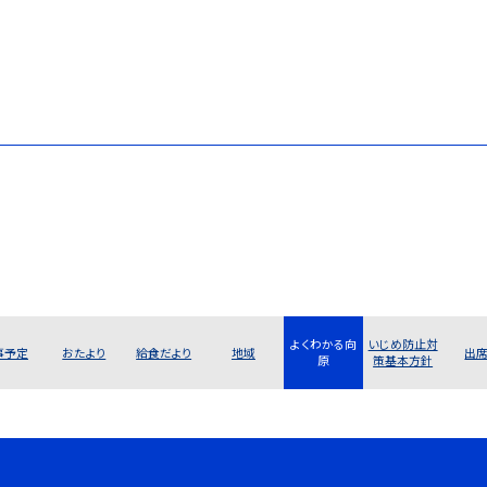
よくわかる向
いじめ防止対
事予定
おたより
給食だより
地域
出
原
策基本方針