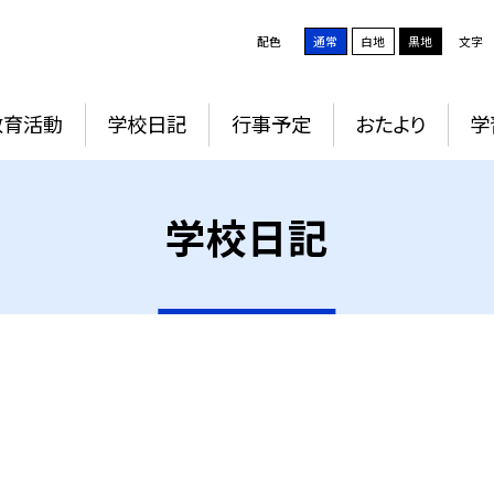
配色
通常
白地
黒地
文字
教育活動
学校日記
行事予定
おたより
学
学校日記