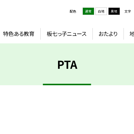
配色
通常
白地
黒地
文字
特色ある教育
板七っ子ニュース
おたより
PTA