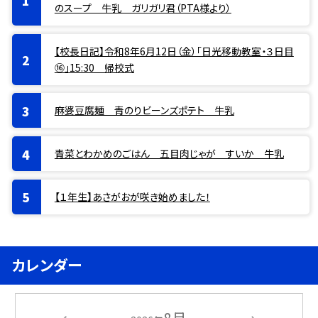
のスープ 牛乳 ガリガリ君（PTA様より）
【校長日記】令和8年6月12日（金）「日光移動教室・３日目
⑯」15:30 帰校式
麻婆豆腐麺 青のりビーンズポテト 牛乳
青菜とわかめのごはん 五目肉じゃが すいか 牛乳
【１年生】あさがおが咲き始めました！
カレンダー