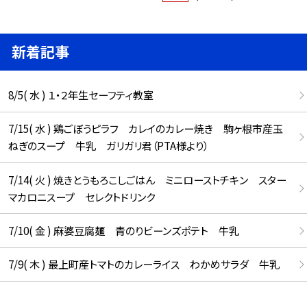
新着記事
8/5( 水 ) １・２年生セーフティ教室
7/15( 水 ) 鶏ごぼうピラフ カレイのカレー焼き 駒ヶ根市産玉
ねぎのスープ 牛乳 ガリガリ君（PTA様より）
7/14( 火 ) 焼きとうもろこしごはん ミニローストチキン スター
マカロニスープ セレクトドリンク
7/10( 金 ) 麻婆豆腐麺 青のりビーンズポテト 牛乳
7/9( 木 ) 最上町産トマトのカレーライス わかめサラダ 牛乳