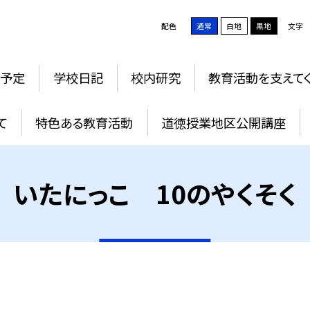
配色
通常
白地
黒地
文字
事予定
学校日記
校内研究
教育活動を支えて
て
特色ある教育活動
道徳授業地区公開講座
いたにっこ 10のやくそく