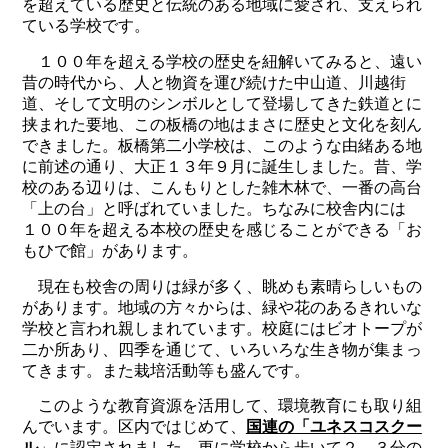
を超えている歴史と伝統のある地域に愛され、支えられ
ている学校です。
１００年を超える学校の歴史を紐解いてみると、遠い
昔の時代から、人と物資を運び続けた中山道、川越街
道、そして文明のシンボルとして登場してきた鉄道とに
挟まれた要地、この板橋の地はまさに歴史と文化を刻ん
できました。板橋第二小学校は、このような由緒ある地
に前述の通り、大正１３年９月に誕生しました。昔、学
校のある辺りは、こんもりとした雑木林で、一番の高台
「上の台」と呼ばれていました。ちなみに校舎内には
１００年を超える本校の歴史を感じることができる「お
もひで館」があります。
現在も校舎の周りは緑が多く、眺めも素晴らしいもの
があります。地域の方々からは、緑や花のあるきれいな
学校と言われ親しまれています。校庭にはビオトープが
二か所あり、四季を通じて、いろいろな生き物が集まっ
てきます。また栽培活動等も盛んです。
このような教育資源を活用して、環境教育にも取り組
んでいます。区内ではじめて、
国連の「ユネスコスクー
ル
」
に認定されました。更に学校から歩いて２、３分の