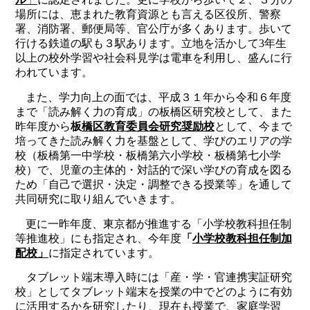
場所には、恵まれた教育資源とも言える区役所、警察
署、消防署、郵便局等、官公庁が多くあります。歩いて
行ける鉄道の駅も３駅あります。立地を活かして
3
年生
以上の校外学習や社会科見学は電車を利用し、盛んに行
われています。
また、学力向上の面では、平成３１年から令和６年度
まで「読み解く力の育成」の板橋区研究校として、また
昨年度から
板
橋区教育委員会研究奨励校
として、今まで
培ってきた読み解く力を基盤として、学びのエリアの学
校（板橋第一中学校・板橋第六小学校・板橋第七小学
校）で、児童の主体的・対話的で深い学びの育成を図る
ため「自己で選択・決定・調整できる授業等」を通して
共同研究に取り組んでいきます。
更に一昨年度、東京都が推進する「小学校教科担任制
等推進校」にも指定され、今年度
「
小学校教科担任制加
配校」
に指定されています。
タブレット端末導入時には「産・学・官連携実証研究
校」としてタブレット端末を授業の中でどのように有効
に活用するかを研究したり、現在も授業で、家庭学習