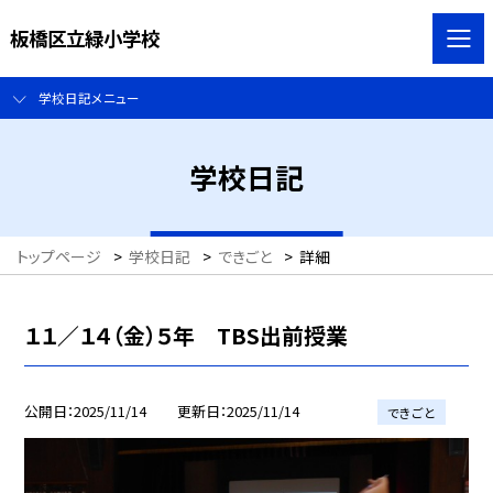
板橋区立緑小学校
学校日記メニュー
学校日記
トップページ
>
学校日記
>
できごと
>
詳細
１１／１４（金）５年 TBS出前授業
公開日
2025/11/14
更新日
2025/11/14
できごと