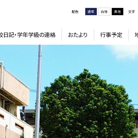
配色
通常
白地
黒地
文字
校日記・学年学級の連絡
おたより
行事予定