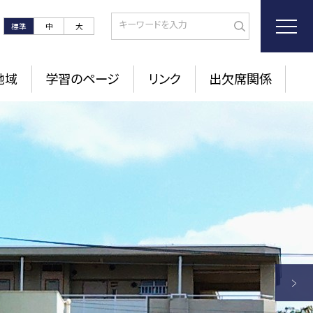
標準
中
大
地域
学習のページ
リンク
出欠席関係