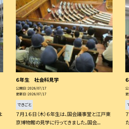
６年生 社会科見学
公開日
2026/07/17
公
更新日
2026/07/17
更
できごと
よ
７月１６日（木）６年生は、国会議事堂と江戸東
京博物館の見学に行ってきました。国会...