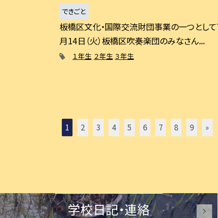
できごと
板橋区文化・国際交流財団事業の一つとして
月14日（火）板橋区吹奏楽団のみなさん...
１年生
２年生
３年生
1
2
3
4
5
6
7
8
9
»
学校日記・連絡