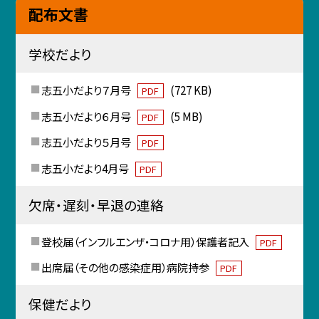
配布文書
学校だより
志五小だより７月号
(727 KB)
PDF
志五小だより６月号
(5 MB)
PDF
志五小だより５月号
PDF
志五小だより4月号
PDF
欠席・遅刻・早退の連絡
登校届（インフルエンザ・コロナ用）保護者記入
PDF
出席届（その他の感染症用）病院持参
PDF
保健だより