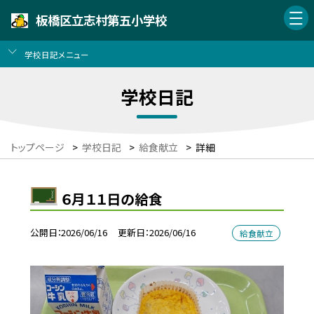
板橋区立志村第五小学校
学校日記メニュー
学校日記
トップページ
>
学校日記
>
給食献立
>
詳細
６月１１日の給食
公開日
2026/06/16
更新日
2026/06/16
給食献立