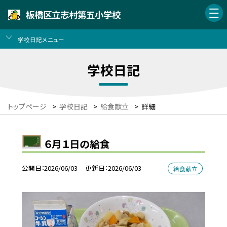
板橋区立志村第五小学校
学校日記メニュー
学校日記
トップページ
>
学校日記
>
給食献立
>
詳細
６月１日の給食
公開日
2026/06/03
更新日
2026/06/03
給食献立