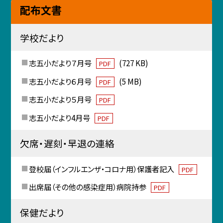
配布文書
学校だより
志五小だより７月号
(727 KB)
PDF
志五小だより６月号
(5 MB)
PDF
志五小だより５月号
PDF
志五小だより4月号
PDF
欠席・遅刻・早退の連絡
登校届（インフルエンザ・コロナ用）保護者記入
PDF
出席届（その他の感染症用）病院持参
PDF
保健だより