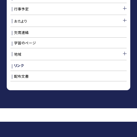
行事予定
おたより
欠席連絡
学習のページ
地域
リンク
配布文書