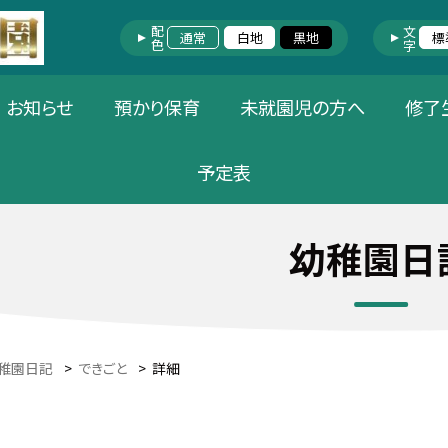
配色
文字
通常
白地
黒地
標
お知らせ
預かり保育
未就園児の方へ
修了
予定表
幼稚園日
稚園日記
>
できごと
>
詳細