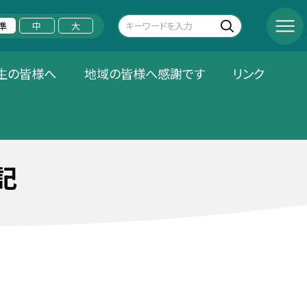
準
中
大
生の皆様へ
地域の皆様へ感謝です
リンク
記