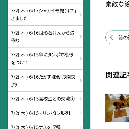
素敵な絵
7/2( 木 ) 6/17ジャガイモ掘りに行
きました
7/2( 木 ) 6/16固形石けんから泡
前の
作り
7/2( 木 ) 6/15傘にタンポで模様
をつけて
関連記
7/2( 木 ) 6/16たかすぼ会（３園交
流）
7/2( 木 ) 6/15高校生との交流①
7/2( 木 ) 6/15マリンバに挑戦！
7/2( 木 ) 6/15ナスを収穫