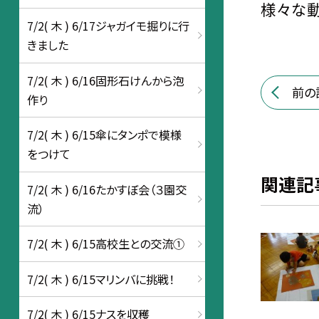
様々な動
7/2( 木 ) 6/17ジャガイモ掘りに行
きました
7/2( 木 ) 6/16固形石けんから泡
前の
作り
7/2( 木 ) 6/15傘にタンポで模様
をつけて
関連記
7/2( 木 ) 6/16たかすぼ会（３園交
流）
7/2( 木 ) 6/15高校生との交流①
7/2( 木 ) 6/15マリンバに挑戦！
7/2( 木 ) 6/15ナスを収穫