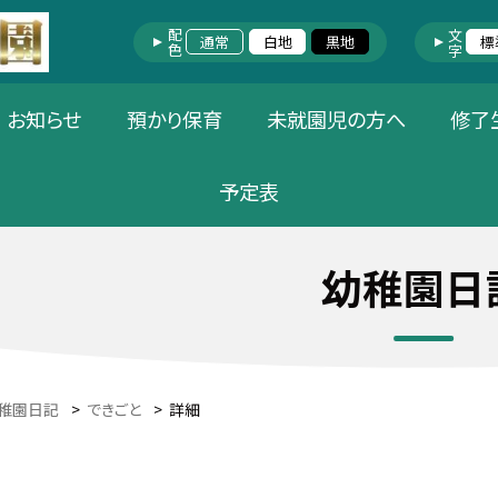
配色
文字
通常
白地
黒地
標
お知らせ
預かり保育
未就園児の方へ
修了
予定表
幼稚園日
稚園日記
>
できごと
>
詳細