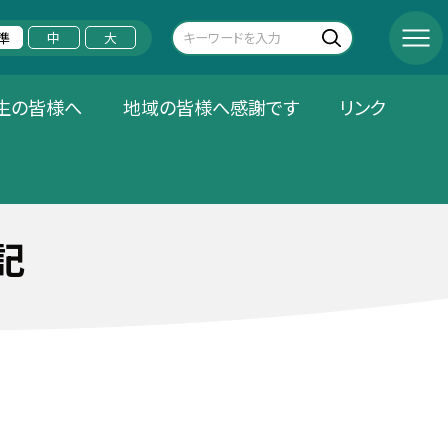
準
中
大
生の皆様へ
地域の皆様へ感謝です
リンク
記