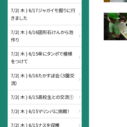
7/2( 木 ) 6/17ジャガイモ掘りに行
きました
7/2( 木 ) 6/16固形石けんから泡
作り
7/2( 木 ) 6/15傘にタンポで模様
をつけて
7/2( 木 ) 6/16たかすぼ会（３園交
流）
7/2( 木 ) 6/15高校生との交流①
7/2( 木 ) 6/15マリンバに挑戦！
7/2( 木 ) 6/15ナスを収穫