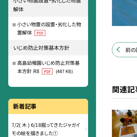
小さい物置設置・劣化した物置
解体
小さい物置の設置・劣化した物
置解体
PDF
いじめ防止対策基本方針
前の
高島幼稚園いじめ防止対策基
本方針 R8
(487 KB)
PDF
関連記
新着記事
7/2( 木 ) 6/18掘ってきたジャガイ
モの絵を描きました①