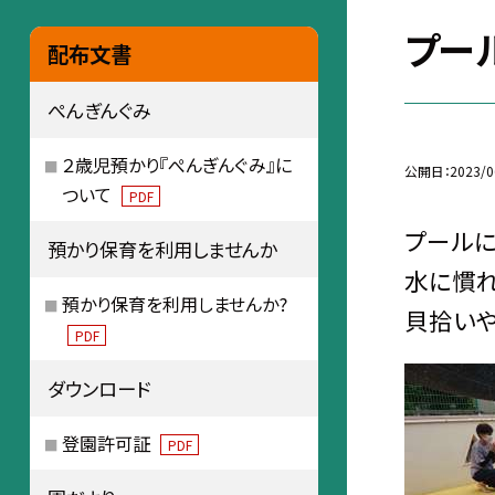
プー
配布文書
ぺんぎんぐみ
２歳児預かり『ぺんぎんぐみ』に
公開日
2023/0
ついて
PDF
プールに
預かり保育を利用しませんか
水に慣れ
預かり保育を利用しませんか?
貝拾いや
PDF
ダウンロード
登園許可証
PDF