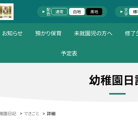
配色
文字
通常
白地
黒地
標
お知らせ
預かり保育
未就園児の方へ
修了
予定表
幼稚園日
稚園日記
>
できごと
>
詳細