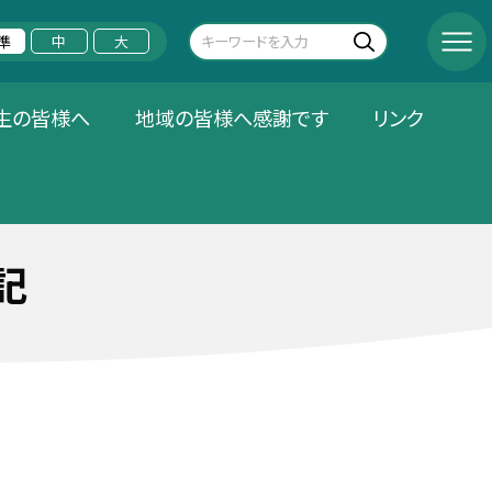
準
中
大
生の皆様へ
地域の皆様へ感謝です
リンク
記