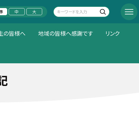
準
中
大
生の皆様へ
地域の皆様へ感謝です
リンク
記