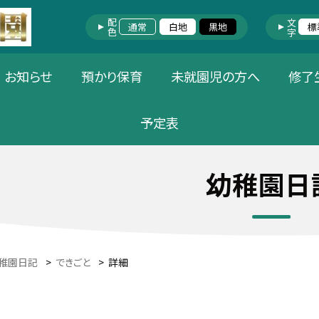
配色
文字
通常
白地
黒地
標
お知らせ
預かり保育
未就園児の方へ
修了
予定表
幼稚園日
稚園日記
>
できごと
>
詳細