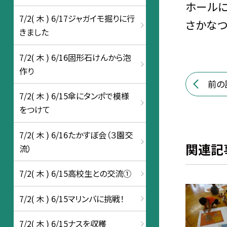
ホールに
7/2( 木 ) 6/17ジャガイモ掘りに行
さかなつ
きました
7/2( 木 ) 6/16固形石けんから泡
作り
前の
7/2( 木 ) 6/15傘にタンポで模様
をつけて
7/2( 木 ) 6/16たかすぼ会（３園交
関連記
流）
7/2( 木 ) 6/15高校生との交流①
7/2( 木 ) 6/15マリンバに挑戦！
7/2( 木 ) 6/15ナスを収穫