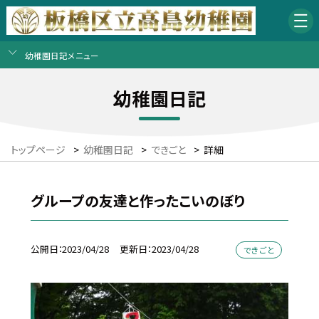
幼稚園日記メニュー
幼稚園日記
トップページ
>
幼稚園日記
>
できごと
>
詳細
グループの友達と作ったこいのぼり
公開日
2023/04/28
更新日
2023/04/28
できごと