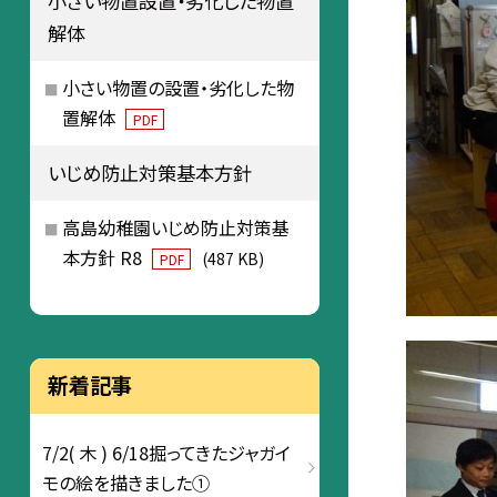
小さい物置設置・劣化した物置
解体
小さい物置の設置・劣化した物
置解体
PDF
いじめ防止対策基本方針
高島幼稚園いじめ防止対策基
本方針 R8
(487 KB)
PDF
新着記事
7/2( 木 ) 6/18掘ってきたジャガイ
モの絵を描きました①