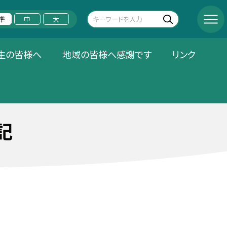
準
中
大
生の皆様へ
地域の皆様へ感謝です
リンク
記