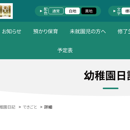
配色
文字
通常
白地
黒地
標
お知らせ
預かり保育
未就園児の方へ
修了
予定表
幼稚園日
稚園日記
>
できごと
>
詳細