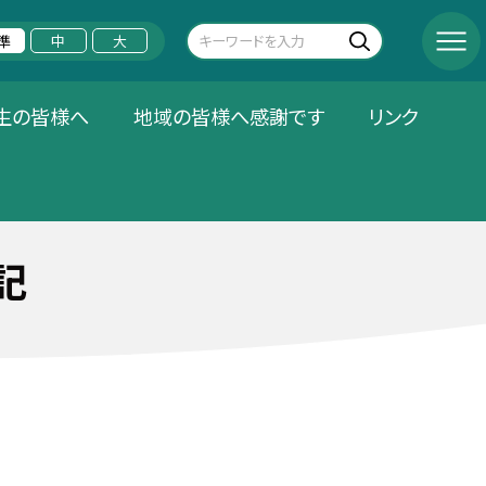
準
中
大
生の皆様へ
地域の皆様へ感謝です
リンク
記