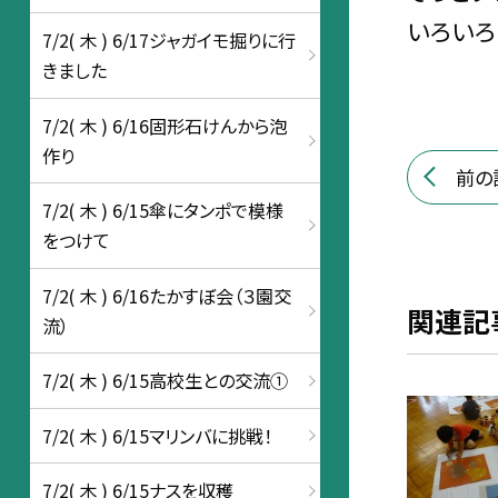
いろいろ
7/2( 木 ) 6/17ジャガイモ掘りに行
きました
7/2( 木 ) 6/16固形石けんから泡
作り
前の
7/2( 木 ) 6/15傘にタンポで模様
をつけて
7/2( 木 ) 6/16たかすぼ会（３園交
関連記
流）
7/2( 木 ) 6/15高校生との交流①
7/2( 木 ) 6/15マリンバに挑戦！
7/2( 木 ) 6/15ナスを収穫