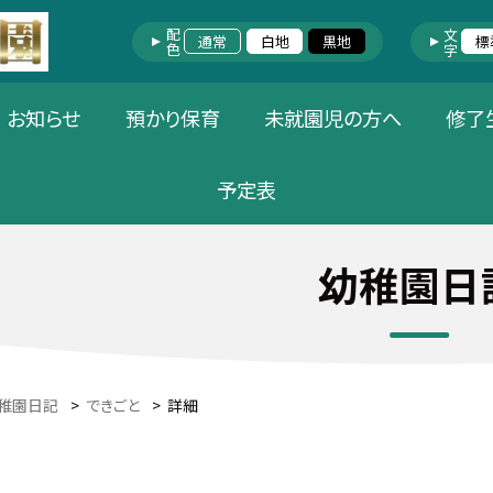
配色
文字
通常
白地
黒地
標
お知らせ
預かり保育
未就園児の方へ
修了
予定表
幼稚園日
稚園日記
>
できごと
>
詳細