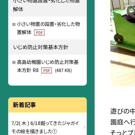
小さい物置設置・劣化した物置
解体
小さい物置の設置・劣化した物
置解体
PDF
いじめ防止対策基本方針
高島幼稚園いじめ防止対策基
本方針 R8
(487 KB)
PDF
新着記事
遊びの中
園庭へ行
7/2( 木 ) 6/18掘ってきたジャガイ
モの絵を描きました①
そっとプ