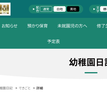
配色
文字
通常
白地
黒地
標
お知らせ
預かり保育
未就園児の方へ
修了
予定表
幼稚園日
稚園日記
>
できごと
>
詳細