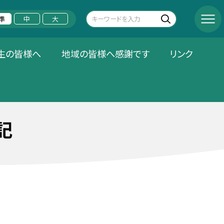
準
中
大
生の皆様へ
地域の皆様へ感謝です
リンク
記