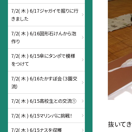
7/2( 木 ) 6/17ジャガイモ掘りに行
きました
7/2( 木 ) 6/16固形石けんから泡
作り
7/2( 木 ) 6/15傘にタンポで模様
をつけて
7/2( 木 ) 6/16たかすぼ会（３園交
流）
7/2( 木 ) 6/15高校生との交流①
7/2( 木 ) 6/15マリンバに挑戦！
抜いてき
7/2( 木 ) 6/15ナスを収穫