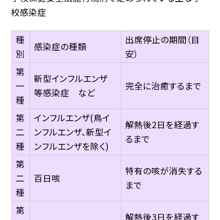
校感染症
種
出席停止の期間（目
感染症の種類
別
安）
第
新型インフルエンザ
一
完全に治癒するまで
等感染症 など
種
第
インフルエンザ(鳥イ
解熱後2日を経過す
二
ンフルエンザ、新型イ
るまで
種
ンフルエンザを除く)
第
特有の咳が消失する
二
百日咳
まで
種
第
解熱後3日を経過す