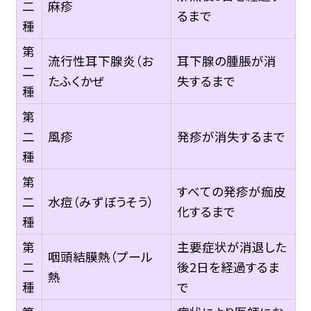
二
麻疹
るまで
種
第
流行性耳下腺炎（お
耳下腺の腫脹が消
二
たふくかぜ
失するまで
種
第
二
風疹
発疹が消失するまで
種
第
すべての発疹が痂皮
二
水痘（みずぼうそう）
化するまで
種
第
主要症状が消退した
咽頭結膜熱（プール
二
後2日を経過するま
熱
種
で