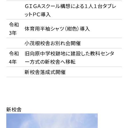
ＧＩＧＡスクール構想による１人１台タブレ
ットＰＣ導入
令和
体育用半袖シャツ（紺色）導入
3年
小茂根校舎お別れ会開催
令和
旧向原中学校跡地に建設した教科センタ
4年
ー方式の新校舎へ移転
新校舎落成式開催
新校舎