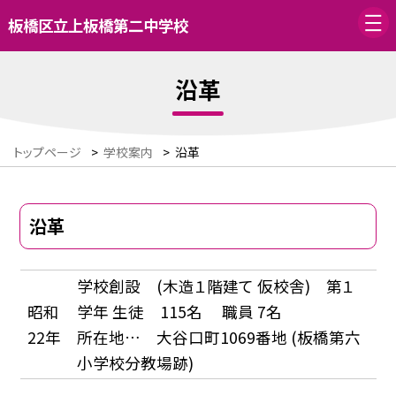
板橋区立上板橋第二中学校
沿革
トップページ
>
学校案内
>
沿革
沿革
学校創設 (木造１階建て 仮校舎) 第１
昭和
学年 生徒 115名 職員 7名
22年
所在地… 大谷口町1069番地 (板橋第六
小学校分教場跡)