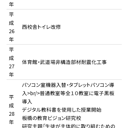
年
平
成
西校舎トイレ改修
26
年
平
成
体育館・武道場非構造部材耐震化工事
27
年
パソコン室機器入替・タブレットパソコン導
入>br/>普通教室等全１０教室に電子黒板
平
導入
成
デジタル教科書を使用した授業開始
28
板橋の教育ビジョン研究校
年
研究主題「生徒が主体的に取り組むための