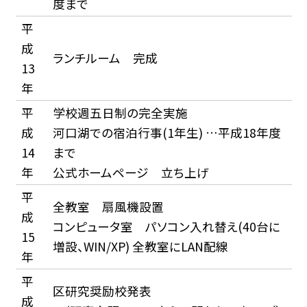
度まで
平
成
ランチルーム 完成
13
年
平
学校週五日制の完全実施
成
河口湖での宿泊行事(1年生) …平成18年度
14
まで
年
公式ホームページ 立ち上げ
平
全教室 扇風機設置
成
コンピュータ室 パソコン入れ替え(40台に
15
増設、WIN/XP) 全教室にLAN配線
年
平
区研究奨励校発表
成