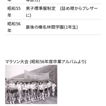
昭和55
男子標準服制定 (詰め襟からブレザー
年
に)
昭和56
最後の榛名林間学園(1年生)
年
マラソン大会 (昭和56年度卒業アルバムより)