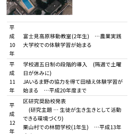
平
成
富士見高原移動教室(2年生) …農業実践
10
大学校での体験学習が始まる
年
平
学校週五日制の段階的導入 (隔週で土曜
成
日が休みに)
11
JAいるま野の協力を得て田植え体験学習が
年
始まる …平成20年度まで
区研究奨励校発表
平
(研究主題 … 生徒が生き生きとして活動
成
できる環境づくり)
12
栗山村での林間学校(1年生) …平成13年
年