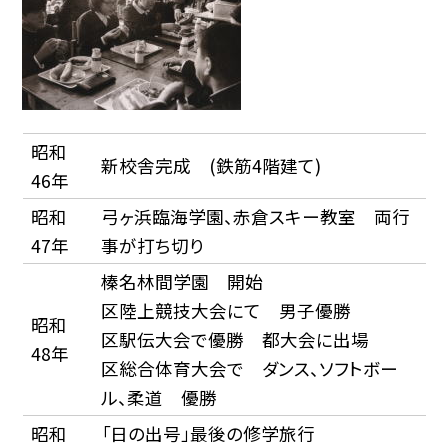
昭和
新校舎完成 (鉄筋4階建て)
46年
昭和
弓ヶ浜臨海学園、赤倉スキー教室 両行
47年
事が打ち切り
榛名林間学園 開始
区陸上競技大会にて 男子優勝
昭和
区駅伝大会で優勝 都大会に出場
48年
区総合体育大会で ダンス、ソフトボー
ル、柔道 優勝
昭和
「日の出号」最後の修学旅行