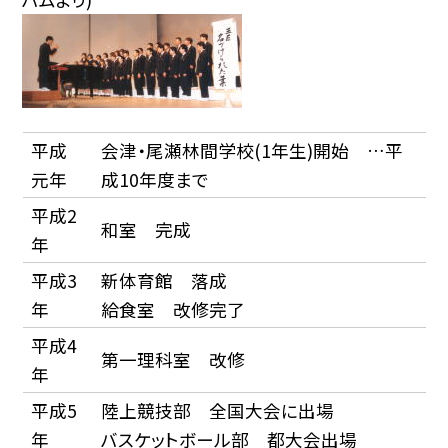
平成
会津・尾瀬林間学校(1年生)開始 …平
元年
成10年度まで
平成2
和室 完成
年
平成3
新体育館 落成
年
給食室 改修完了
平成4
第一理科室 改修
年
平成5
陸上競技部 全国大会に出場
年
バスケットボール部 都大会出場