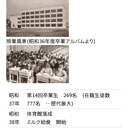
授業風景(昭和36年度卒業アルバムより)
昭和
第14回卒業生 269名 (在籍生徒数
37年
777名 …歴代最大)
昭和
体育館落成
38年
ミルク給食 開始