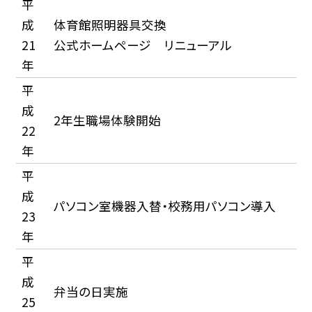
平
成
体育館照明器具交換
21
公式ホームページ リニューアル
年
平
成
2年生職場体験開始
22
年
平
成
パソコン室機器入替・校務用パソコン導入
23
年
平
成
弁当の日実施
25