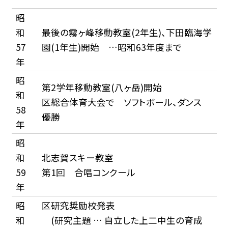
昭
和
最後の霧ヶ峰移動教室(2年生)、下田臨海学
57
園(1年生)開始 …昭和63年度まで
年
昭
第2学年移動教室(八ヶ岳)開始
和
区総合体育大会で ソフトボール、ダンス
58
優勝
年
昭
和
北志賀スキー教室
59
第1回 合唱コンクール
年
昭
区研究奨励校発表
和
(研究主題 … 自立した上二中生の育成