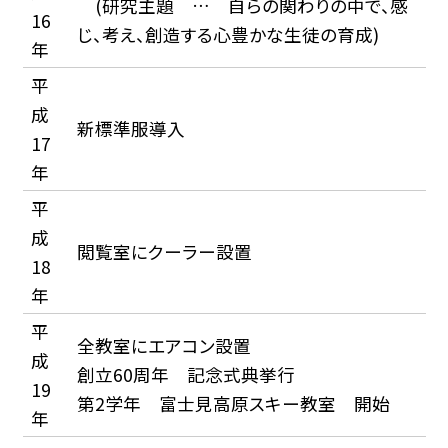
(研究主題 … 自らの関わりの中で、感
16
じ、考え、創造する心豊かな生徒の育成)
年
平
成
新標準服導入
17
年
平
成
閲覧室にクーラー設置
18
年
平
全教室にエアコン設置
成
創立60周年 記念式典挙行
19
第2学年 富士見高原スキー教室 開始
年