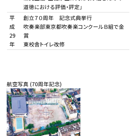
道徳における評価・評定」
平
創立７０周年 記念式典挙行
成
吹奏楽部東京都吹奏楽コンクールＢ組で金
29
賞
年
東校舎トイレ改修
航空写真 (70周年記念)