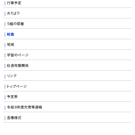
行事予定
おたより
５組の部屋
給食
地域
学習のページ
校舎改築関係
リンク
トップページ
予定表
令和８年度欠席等連絡
各種様式