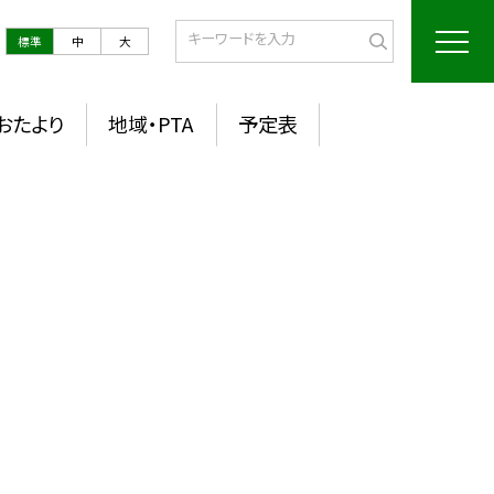
標準
中
大
おたより
地域・PTA
予定表