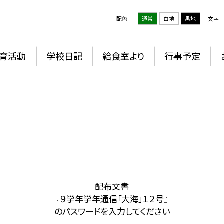
配色
通常
白地
黒地
文字
育活動
学校日記
給食室より
行事予定
配布文書
『９学年学年通信「大海」１２号』
のパスワードを入力してください