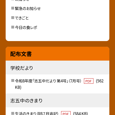
緊急のお知らせ
できごと
今日の食レポ
配布文書
学校だより
令和8年度「志五中だより 第4号」（7月号）
(562
PDF
KB)
志五中のきまり
生活のきまり（R8７月追記）
(584 KB)
PDF