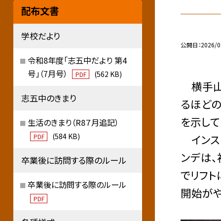
配布文書
学校だより
公開日
2026/0
令和8年度「志五中だより 第4
号」（7月号）
(562 KB)
PDF
横手山
志五中のきまり
るほどの
を示して
生活のきまり（R8７月追記）
(584 KB)
インスト
PDF
ンデは、
卒業後に訪問する際のルール
でリフト
卒業後に訪問する際のルール
開始がや
PDF