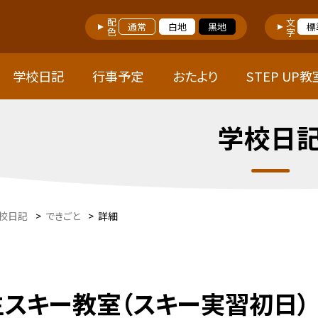
配色
文字
通常
白地
黒地
標
学校日記
行事予定
おたより
STEP UP教
学校日
校日記
>
できごと
>
詳細
生スキー教室（スキー実習初日）