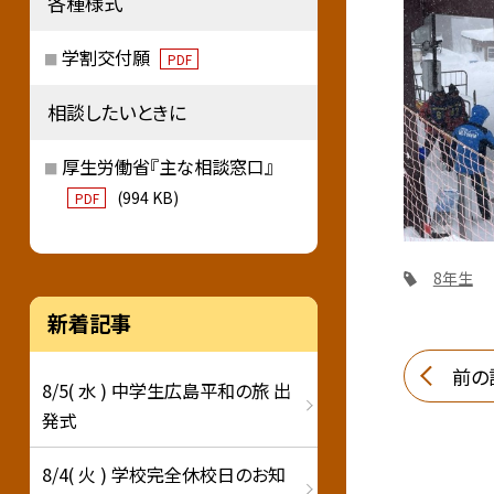
各種様式
学割交付願
PDF
相談したいときに
厚生労働省『主な相談窓口』
(994 KB)
PDF
8年生
新着記事
前の
8/5( 水 ) 中学生広島平和の旅 出
発式
8/4( 火 ) 学校完全休校日のお知