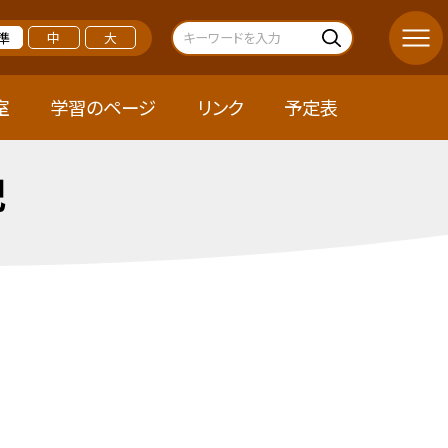
準
中
大
室
学習のページ
リンク
予定表
記