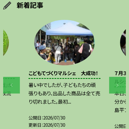
新着記事
こどもてづくりマルシェ 大成功！
７月３
ルシェ
戦」か
暑い中でしたが、子どもたちの頑
へ放流
張りもあり、出品した商品は全て売
本日、
り切れました。最初...
分から
島平ファ
公開日
2026/07/30
更新日
2026/07/30
公開日