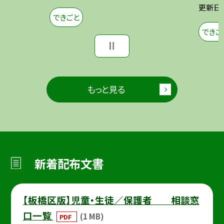
更新日
できごと
できご
もっと見る
新着配布文書
【板橋区版】児童・生徒／保護者 相談窓
口一覧
(1 MB)
PDF