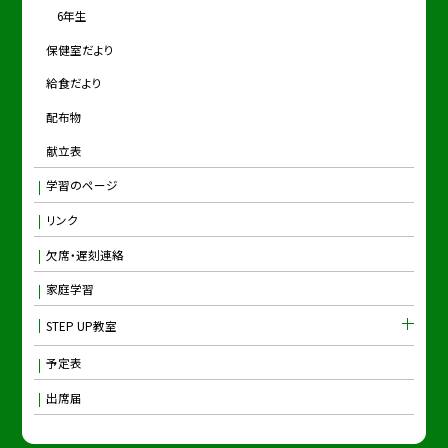
6年生
保健室だより
給食だより
配布物
献立表
学習のページ
リンク
欠席・遅刻連絡
家庭学習
STEP UP教室
予定表
出席届