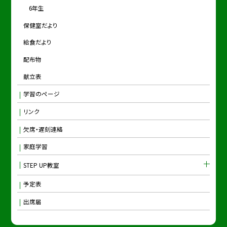
6年生
保健室だより
給食だより
配布物
献立表
学習のページ
リンク
欠席・遅刻連絡
家庭学習
STEP UP教室
予定表
出席届