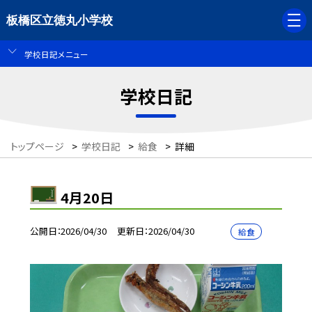
板橋区立徳丸小学校
学校日記メニュー
学校日記
トップページ
>
学校日記
>
給食
>
詳細
4月20日
公開日
2026/04/30
更新日
2026/04/30
給食