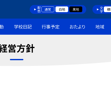
配色
文字
通常
白地
黒地
標
動
学校日記
行事予定
おたより
地域
経営方針