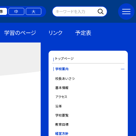
準
中
大
学習のページ
リンク
予定表
トップページ
学校案内
校長あいさつ
基本情報
アクセス
沿革
学校要覧
教育目標
経営方針