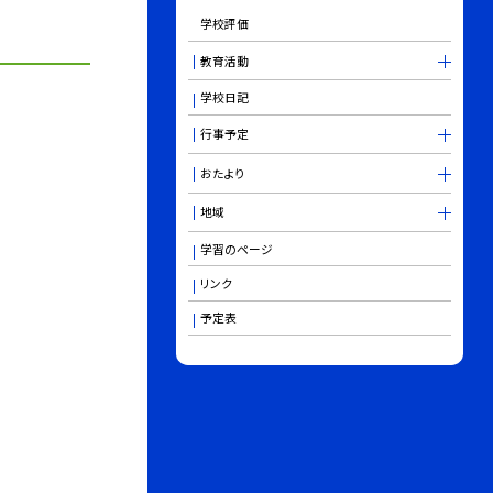
学校評価
教育活動
学校日記
行事予定
おたより
地域
学習のページ
リンク
予定表