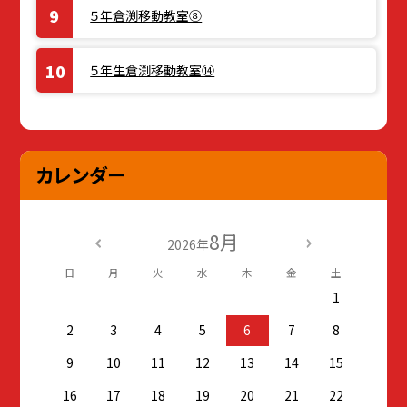
５年倉渕移動教室⑧
５年生倉渕移動教室⑭
カレンダー
8月
2026年
日
月
火
水
木
金
土
1
2
3
4
5
6
7
8
9
10
11
12
13
14
15
16
17
18
19
20
21
22